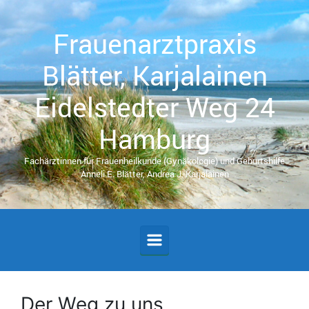
Zum Hauptinhalt springen
Frauenarztpraxis
Blätter, Karjalainen
Eidelstedter Weg 24
Hamburg
Fachärztinnen für Frauenheilkunde (Gynäkologie) und Geburtshilfe
Anneli E. Blätter, Andrea J. Karjalainen
Der Weg zu uns