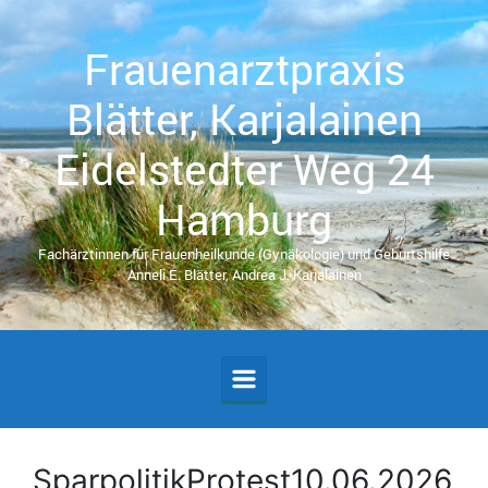
Zum Hauptinhalt springen
Frauenarztpraxis
Blätter, Karjalainen
Eidelstedter Weg 24
Hamburg
Fachärztinnen für Frauenheilkunde (Gynäkologie) und Geburtshilfe
Anneli E. Blätter, Andrea J. Karjalainen
SparpolitikProtest10.06.2026