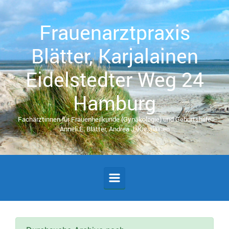
Zum Hauptinhalt springen
Frauenarztpraxis
Blätter, Karjalainen
Eidelstedter Weg 24
Hamburg
Fachärztinnen für Frauenheilkunde (Gynäkologie) und Geburtshilfe
Anneli E. Blätter, Andrea J. Karjalainen