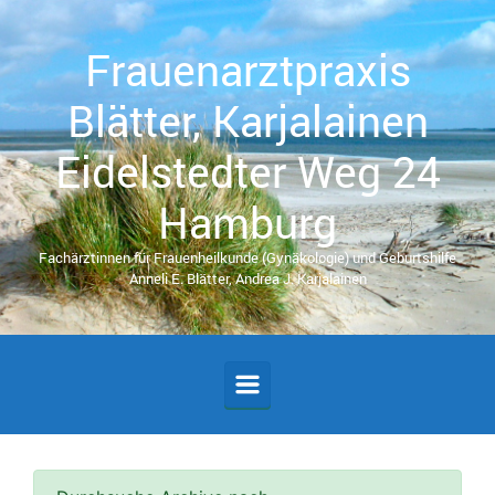
Zum Hauptinhalt springen
Frauenarztpraxis
Blätter, Karjalainen
Eidelstedter Weg 24
Hamburg
Fachärztinnen für Frauenheilkunde (Gynäkologie) und Geburtshilfe
Anneli E. Blätter, Andrea J. Karjalainen